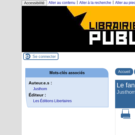
|
|
Aller au contenu
Aller à la recherche
Aller au pi
Accessibilité
Se connecter
Accueil
Mots-clés associés
Auteur.e.s :
Le fan
Justhom
Justho
Éditeur :
Les Éditions Libertaires