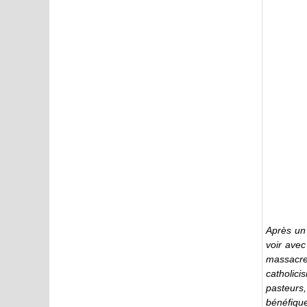
Après un 
voir avec
massacres
catholic
pasteurs
bénéfique