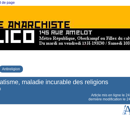
ed de page
Antireligion
atisme, maladie incurable des religions
m
Article mis en ligne le
24
dernière modification le 2