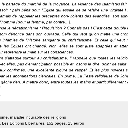
r le partage du marché de la croyance. La violence des islamistes fait 
soir : pain bénit pour l’Église qui essaie de se refaire une virginité ! 
amais de rappeler les préceptes non-violents des évangiles, son adh
 l’homme (pour la femme, par contre…).
frise le négationnisme : l’Inquisition ? Connais pas ! C’est cette double
hom dénonce dans son ouvrage. Celle qui veut qu’on mette une croix 
s infamies de l’histoire sanglante du christianisme. Et celle qui veut 
e les Églises ont changé. Non, elles se sont juste adaptées et atte
r reprendre la main sur les consciences.
m s’attaque surtout au christianisme, il rappelle que toutes les religi
Avec elles, pas d’émancipation possible et, osons le dire, point de salut 
caux confirmés, une excellente piqûre de rappel. Et les plus novices s
par les abominations cléricales. En prime, La Peste religieuse de Jo
 gâche rien. À mettre donc, entre toutes les mains et particulièrement 
!
a
isme, maladie incurable des religions
 Les Éditions Libertaires, 152 pages, 13 euros