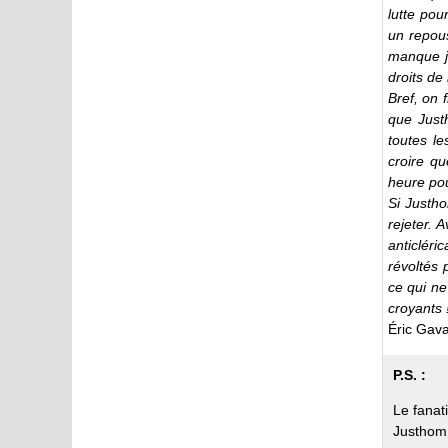
lutte pou
un repous
manque j
droits de
Bref, on 
que Just
toutes le
croire qu
heure pou
Si Justho
rejeter. 
anticléri
révoltés 
ce qui ne
croyants 
Éric Gav
P.S. :
Le fanat
Justhom,