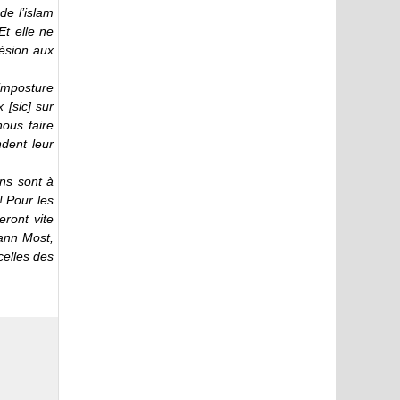
de l’islam
Et elle ne
ésion aux
 imposture
[sic] sur
nous faire
ndent leur
ons sont à
! Pour les
eront vite
hann Most,
celles des