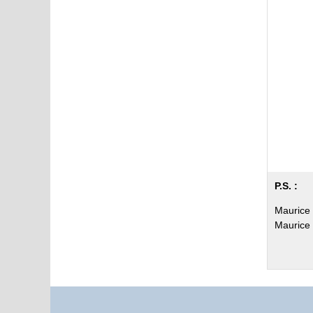
P.S. :
Maurice 
Maurice 