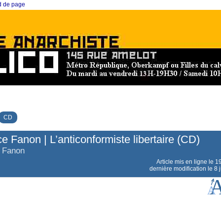
ed de page
CD
e Fanon | L’anticonformiste libertaire (CD)
 Fanon
Article mis en ligne le
19
dernière modification le 8 j