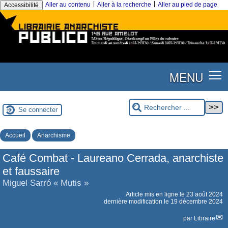
|
|
Aller au contenu
Aller à la recherche
Aller au pied de page
Accessibilité
MENU
Se connecter
Accueil
Anarchisme
Café Combat - Laureano Cerrada, anarchiste
et faussaire
Miguel Sarró « Mutis »
Article mis en ligne le
23 août 2024
dernière modification le 19 décembre 2024
par
Libraire