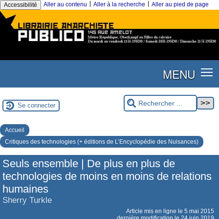
|
|
Aller au contenu
Aller à la recherche
Aller au pied de page
Accessibilité
MENU
Se connecter
Accueil
Critiques des technologies (+ éditions de L’Encyclopédie des Nuisances)
Seuls ensemble | De plus en plus de
technologies de moins en moins de relations
humaines
Sherry Turkle
Article mis en ligne le
5 mai 2015
dernière modification le 24 juin 2019