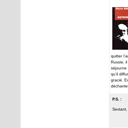
quitter l
Russie, i
séjourne 
qu’il dif
gracié. E
déchante 
P.S. :
Sextant,