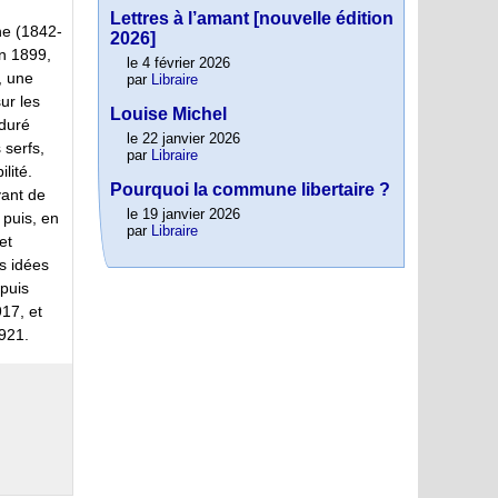
Lettres à l’amant [nouvelle édition
ne (1842-
2026]
en 1899,
le 4 février 2026
, une
par
Libraire
ur les
Louise Michel
rduré
le 22 janvier 2026
 serfs,
par
Libraire
lité.
Pourquoi la commune libertaire ?
vant de
le 19 janvier 2026
 puis, en
par
Libraire
et
s idées
 puis
917, et
1921.