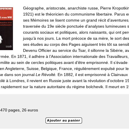
Géographe, aristocrate, anarchiste russe, Pierre Kropotki
1921) est le théoricien du communisme libertaire. Parus 
ses Mémoires se lisent comme un grand récit d’aventures
traversée du 19e siècle ponctuée d’analyses lumineuses s
courants sociaux et politiques, alors naissants, qui ont pe
jusqu’à nos jours. La mort précoce de sa mère, le sort des
ses études au corps des Pages aiguisent très tôt sa sensibi
Devenu Officier au service du Tsar, il sillonne la Sibérie, a
’armée. En 1871, il adhère à l’Association internationale des Travailleurs,
l milite au sein de cercles politiques avant d’être emprisonné. Il s’évade 
en Angleterre, Suisse, Belgique, France, régulièrement expulsé pour le
fuse dans son journal
Le Révolté.
En 1882, il est emprisonné à Clairvaux
xilé à Londres, il revient en Russie juste avant la révolution d’octobre 1
rapidement sur la nature autoritaire du régime bolchevik. Il meurt en 
 470 pages, 26 euros