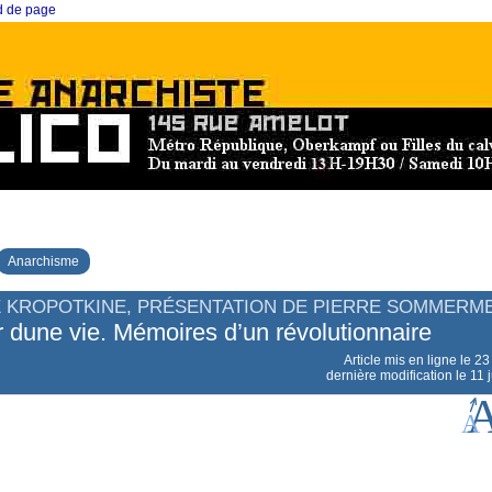
ed de page
Anarchisme
E KROPOTKINE, PRÉSENTATION DE PIERRE SOMMERM
 dune vie. Mémoires d’un révolutionnaire
Article mis en ligne le
23
dernière modification le 11 j