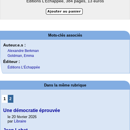
Éditions L’Échappée, 384 pages, 13 euros
Mots-clés associés
Auteur.e.s :
Alexandre Berkman
Goldman, Emma
Éditeur :
Éditions L’Échappée
Dans la même rubrique
1
2
Une démocratie éprouvée
le 20 février 2026
par
Libraire