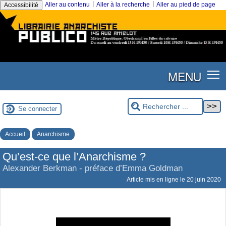
|
|
Aller au contenu
Aller à la recherche
Aller au pied de page
Accessibilité
MENU
Se connecter
Accueil
Anarchisme
Qu’est-ce que l’Anarchisme ?
Alexander Berkman - préface d’Emma Goldman
Article mis en ligne le
20 juin 2020