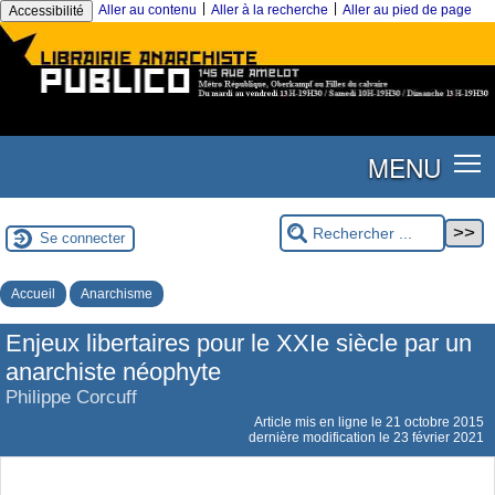
|
|
Aller au contenu
Aller à la recherche
Aller au pied de page
Accessibilité
MENU
Se connecter
Accueil
Anarchisme
Enjeux libertaires pour le XXIe siècle par un
anarchiste néophyte
Philippe Corcuff
Article mis en ligne le
21 octobre 2015
dernière modification le 23 février 2021