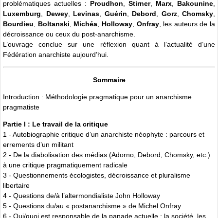
problématiques actuelles :
Proudhon
,
Stirner
,
Marx
,
Bakounine
,
Luxemburg
,
Dewey
,
Levinas
,
Guérin
,
Debord
,
Gorz
,
Chomsky
,
Bourdieu
,
Boltanski
,
Michéa
,
Holloway
,
Onfray
, les auteurs de la
décroissance ou ceux du post-anarchisme.
L’ouvrage conclue sur une réflexion quant à l’actualité d’une
Fédération anarchiste aujourd’hui.
Sommaire
Introduction : Méthodologie pragmatique pour un anarchisme
pragmatiste
Partie I : Le travail de la critique
1 - Autobiographie critique d’un anarchiste néophyte : parcours et
errements d’un militant
2 - De la diabolisation des médias (Adorno, Debord, Chomsky, etc.)
à une critique pragmatiquement radicale
3 - Questionnements écologistes, décroissance et pluralisme
libertaire
4 - Questions de/à l’altermondialiste John Holloway
5 - Questions du/au « postanarchisme » de Michel Onfray
6 - Qui/quoi est responsable de la panade actuelle : la société, les