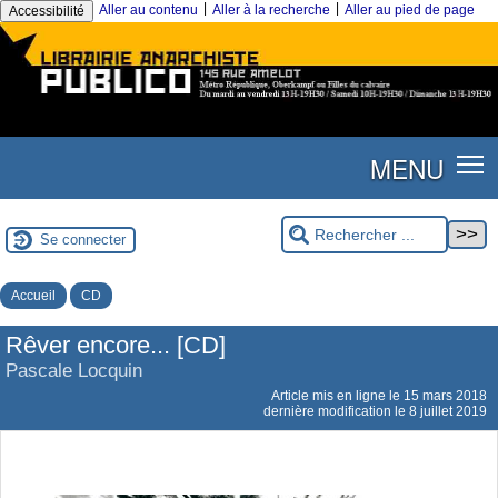
|
|
Aller au contenu
Aller à la recherche
Aller au pied de page
Accessibilité
MENU
Se connecter
Accueil
CD
Rêver encore... [CD]
Pascale Locquin
Article mis en ligne le
15 mars 2018
dernière modification le 8 juillet 2019