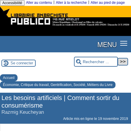
|
|
Aller au contenu
Aller à la recherche
Aller au pied de page
Accessibilité
MENU
Se connecter
Accueil
Économie, Critique du travail, Gentrification, Société, Métiers du Livre
Les besoins artificiels | Comment sortir du
consumérisme
Razmig Keucheyan
Article mis en ligne le
19 novembre 2019