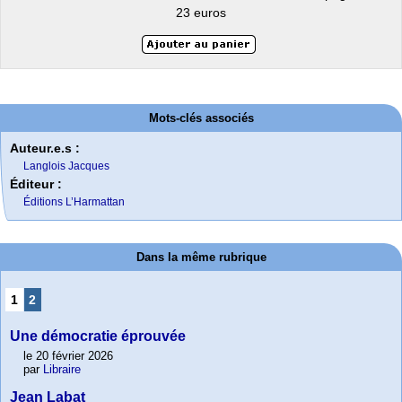
23 euros
Mots-clés associés
Auteur.e.s :
Langlois Jacques
Éditeur :
Éditions L’Harmattan
Dans la même rubrique
1
2
Une démocratie éprouvée
le 20 février 2026
par
Libraire
Jean Labat