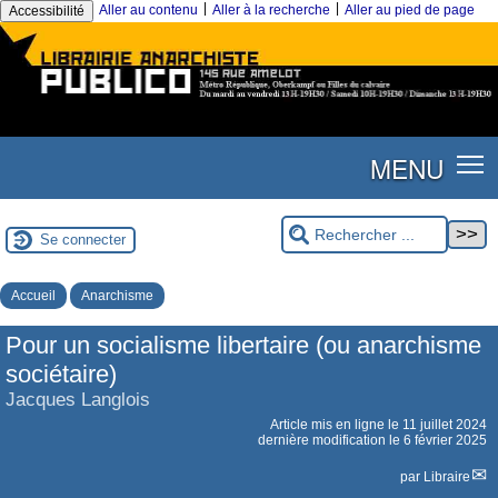
|
|
Aller au contenu
Aller à la recherche
Aller au pied de page
Accessibilité
MENU
Se connecter
Accueil
Anarchisme
Pour un socialisme libertaire (ou anarchisme
sociétaire)
Jacques Langlois
Article mis en ligne le
11 juillet 2024
dernière modification le 6 février 2025
par
Libraire