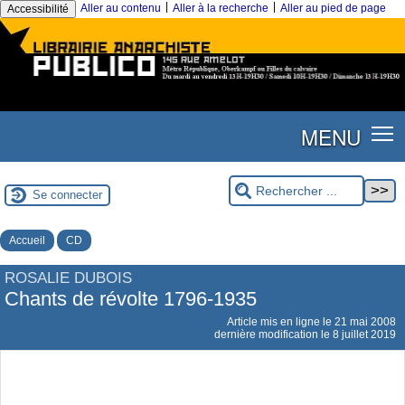
|
|
Aller au contenu
Aller à la recherche
Aller au pied de page
Accessibilité
MENU
Se connecter
Accueil
CD
ROSALIE DUBOIS
Chants de révolte 1796-1935
Article mis en ligne le
21 mai 2008
dernière modification le 8 juillet 2019