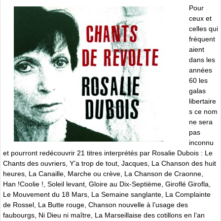
Pour
ceux et
celles qui
fréquent
aient
dans les
années
60 les
galas
libertaire
s ce nom
ne sera
pas
inconnu
et pourront redécouvrir 21 titres interprétés par Rosalie Dubois : Le
Chants des ouvriers, Y’a trop de tout, Jacques, La Chanson des huit
heures, La Canaille, Marche ou crève, La Chanson de Craonne,
Han !Coolie !, Soleil levant, Gloire au Dix-Septième, Giroflé Girofla,
Le Mouvement du 18 Mars, La Semaine sanglante, La Complainte
de Rossel, La Butte rouge, Chanson nouvelle à l’usage des
faubourgs, Ni Dieu ni maître, La Marseillaise des cotillons en l’an