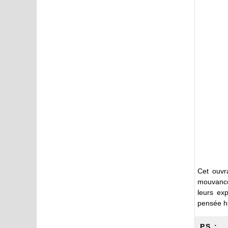
Cet ouvr
mouvance 
leurs exp
pensée hu
P.S. :