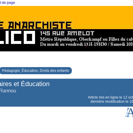
ed de page
Pédagogie, Éducation, Droits des enfants
aires et Éducation
 Rannou
Article mis en ligne le
12 oc
dernière modification le 1