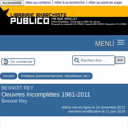
|
|
Aller au contenu
Aller à la recherche
Aller au pied de page
Accessibilité
MENU
Se connecter
Accueil
Politique (parlementarisme, république, etc.)
BESNOIT REY
Oeuvres incomplètes 1961-2011
Besnoit Rey
Article mis en ligne le
14 novembre 2012
dernière modification le 21 juin 2019