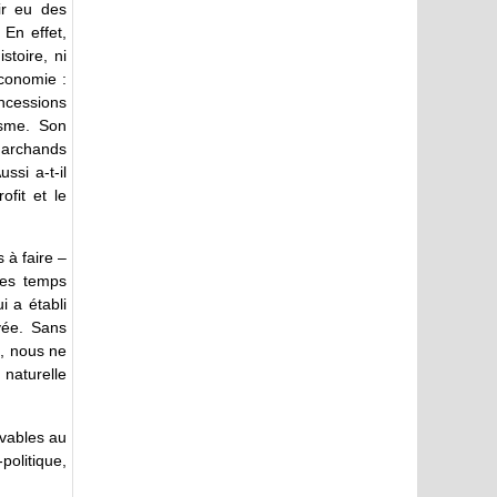
ir eu des
 En effet,
stoire, ni
conomie :
oncessions
isme. Son
marchands
ssi a-t-il
fit et le
 à faire –
des temps
i a établi
vée. Sans
e, nous ne
 naturelle
evables au
olitique,