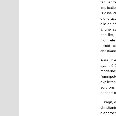
fait, en
implicati
l’Église 
d’une ac
elle en e
à une sy
hostilit
n’ont été
existé, 
christian
Aussi, bi
ayant ét
modernes 
l’omnipo
explicita
sortirons
et consti
Il s’agit
christia
d’approch