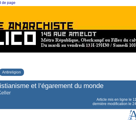
ed de page
Antireligion
istianisme et l’égarement du monde
eller
Article mis en ligne le
1
dernière modification le 2