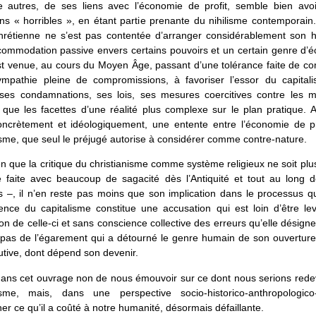
tre autres, de ses liens avec l’économie de profit, semble bien avo
ons « horribles », en étant partie prenante du nihilisme contemporain.
chrétienne ne s’est pas contentée d’arranger considérablement son hi
commodation passive envers certains pouvoirs et un certain genre d’é
st venue, au cours du Moyen Âge, passant d’une tolérance faite de c
mpathie pleine de compromissions, à favoriser l’essor du capital
é, ses condamnations, ses lois, ses mesures coercitives contre les 
 que les facettes d’une réalité plus complexe sur le plan pratique. Au
concrètement et idéologiquement, une entente entre l’économie de pro
isme, que seul le préjugé autorise à considérer comme contre-nature.
en que la critique du christianisme comme système religieux ne soit plus
é faite avec beaucoup de sagacité dès l’Antiquité et tout au long 
–, il n’en reste pas moins que son implication dans le processus qu
tence du capitalisme constitue une accusation qui est loin d’être le
tion de celle-ci et sans conscience collective des erreurs qu’elle désign
 pas de l’égarement qui a détourné le genre humain de son ouverture
tutive, dont dépend son devenir.
, dans cet ouvrage non de nous émouvoir sur ce dont nous serions red
nisme, mais, dans une perspective socio-historico-anthropologico-p
er ce qu’il a coûté à notre humanité, désormais défaillante.