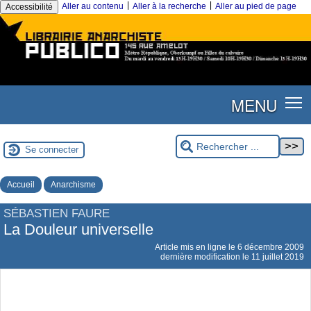
|
|
Aller au contenu
Aller à la recherche
Aller au pied de page
Accessibilité
MENU
Se connecter
Accueil
Anarchisme
SÉBASTIEN FAURE
La Douleur universelle
Article mis en ligne le
6 décembre 2009
dernière modification le 11 juillet 2019