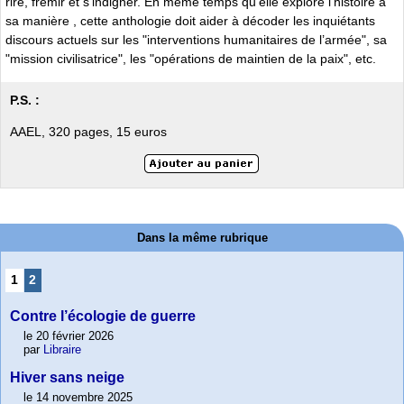
rire, frémir et s’indigner. En même temps qu’elle explore l’histoire à
sa manière , cette anthologie doit aider à décoder les inquiétants
discours actuels sur les "interventions humanitaires de l’armée", sa
"mission civilisatrice", les "opérations de maintien de la paix", etc.
P.S. :
AAEL, 320 pages, 15 euros
Dans la même rubrique
1
2
Contre l’écologie de guerre
le 20 février 2026
par
Libraire
Hiver sans neige
le 14 novembre 2025