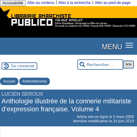
|
|
Aller au contenu
Aller à la recherche
Aller au pied de page
Accessibilité
MENU
Se connecter
Accueil
Antimilitarisme
LUCIEN SEROUX
Anthologie illustrée de la connerie militariste
d’expression française. Volume 4
Article mis en ligne le
5 mars 2009
dernière modification le 24 juin 2019