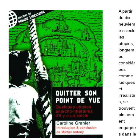
A partir
du dix-
neuvièm
e sciecle
les
utopies,
longtem
ps
considér
ées
comme
ludiques
et
irréaliste
s, se
trouvent
pleinem
ent
engagée
s dans le