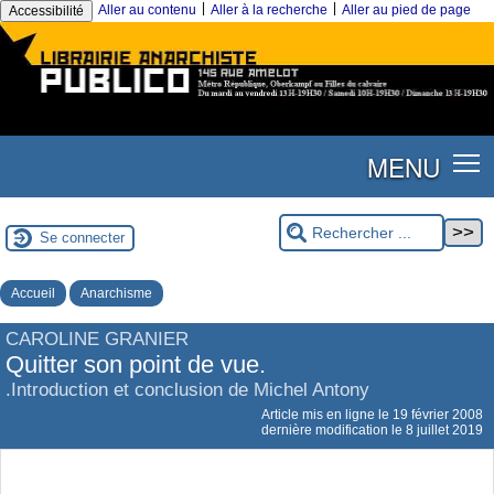
|
|
Aller au contenu
Aller à la recherche
Aller au pied de page
Accessibilité
MENU
Se connecter
Accueil
Anarchisme
CAROLINE GRANIER
Quitter son point de vue.
.Introduction et conclusion de Michel Antony
Article mis en ligne le
19 février 2008
dernière modification le 8 juillet 2019