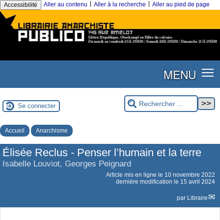
|
|
Aller au contenu
Aller à la recherche
Aller au pied de page
Accessibilité
MENU
Se connecter
Accueil
Anarchisme
Élisée Reclus - Penser l’humain et la terre
Isabelle Louviot, Georges Peignard
Article mis en ligne le
10 novembre 2022
dernière modification le 15 avril 2024
par
Libraire