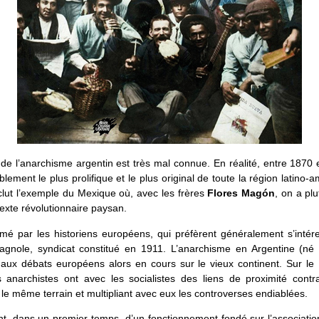
e de l’anarchisme argentin est très mal connue. En réalité, entre 1870 e
ablement le plus prolifique et le plus original de toute la région latino-a
xclut l’exemple du Mexique où, avec les frères
Flores Magón
, on a plu
exte révolutionnaire paysan.
mé par les historiens européens, qui préfèrent généralement s’intér
gnole, syndicat constitué en 1911. L’anarchisme en Argentine (né
aux débats européens alors en cours sur le vieux continent. Sur le 
s anarchistes ont avec les socialistes des liens de proximité contra
le même terrain et multipliant avec eux les controverses endiablées.
nt, dans un premier temps, d’un fonctionnement fondé sur l’associati