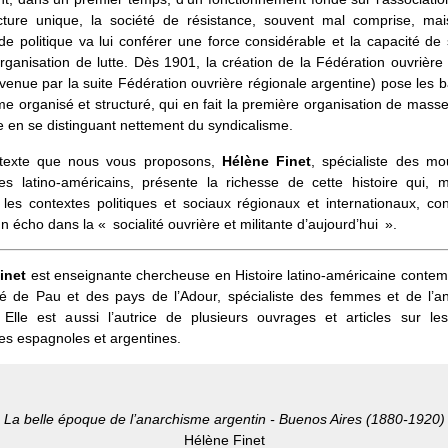
cture unique, la société de résistance, souvent mal comprise, mai
e politique va lui conférer une force considérable et la capacité de
anisation de lutte. Dès 1901, la création de la Fédération ouvrière
enue par la suite Fédération ouvrière régionale argentine) pose les 
e organisé et structuré, qui en fait la première organisation de masse 
en se distinguant nettement du syndicalisme.
texte que nous vous proposons,
Hélène Finet
, spécialiste des m
tes latino-américains, présente la richesse de cette histoire qui, m
s, les contextes politiques et sociaux régionaux et internationaux, co
un écho dans la « socialité ouvrière et militante d’aujourd’hui ».
inet
est enseignante chercheuse en Histoire latino-américaine contem
sité de Pau et des pays de l’Adour, spécialiste des femmes et de l’a
. Elle est aussi l’autrice de plusieurs ouvrages et articles sur l
es espagnoles et argentines.
La belle époque de l’anarchisme argentin - Buenos Aires (1880-1920)
Hélène Finet