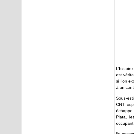
L’histoir
est vérit
si l’on e
à un cont
Sous-esti
CNT espa
échappe 
Plata, le
occupant 
Ils passe