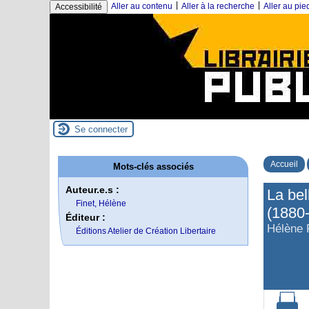
|
|
Aller au contenu
Aller à la recherche
Aller au pi
Accessibilité
Se connecter
Accueil
Mots-clés associés
Auteur.e.s :
La bel
Finet, Hélène
(1880
Éditeur :
Hélène 
Éditions Atelier de Création Libertaire