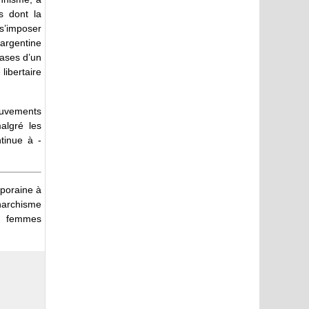
s dont la
 s’imposer
 argentine
bases d’un
libertaire
ouvements
algré les
ntinue à ­
poraine à
narchisme
es femmes