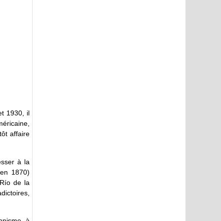
t 1930, il
méricaine,
tôt affaire
esser à la
 en 1870)
Río de la
dictoires,
onnisme, à