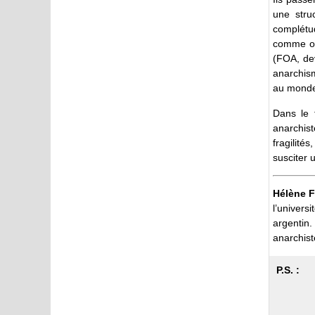
une stru
complétud
comme org
(FOA, dev
anarchism
au monde 
Dans le 
anarchis
fragilité
susciter 
Hélène F
l’univer
argentin
anarchist
P.S. :