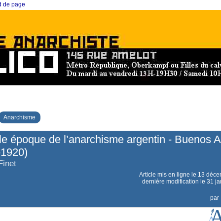
ed de page
Anarchisme
le époque de l’anarchisme argentin - Buenos A
-1920)
Finet
Article mis en ligne le
13 déce
dernière modification le 31 j
par