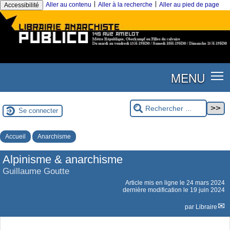
|
|
Aller au contenu
Aller à la recherche
Aller au pied de page
Accessibilité
MENU
Se connecter
Accueil
Anarchisme
Alpinisme & anarchisme
Guillaume Goutte
Article mis en ligne le
24 mars 2024
dernière modification le 19 juin 2024
par
Libraire