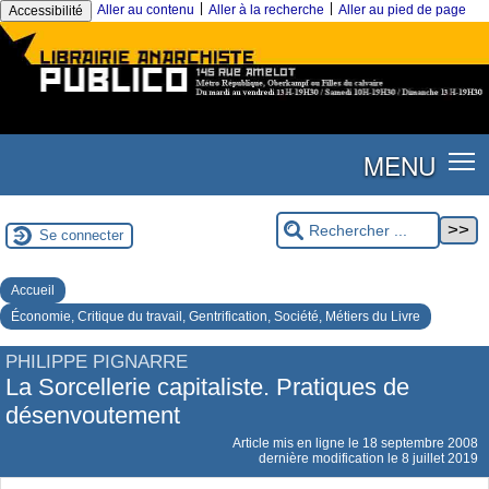
|
|
Aller au contenu
Aller à la recherche
Aller au pied de page
Accessibilité
MENU
Se connecter
Accueil
Économie, Critique du travail, Gentrification, Société, Métiers du Livre
PHILIPPE PIGNARRE
La Sorcellerie capitaliste. Pratiques de
désenvoutement
Article mis en ligne le
18 septembre 2008
dernière modification le 8 juillet 2019