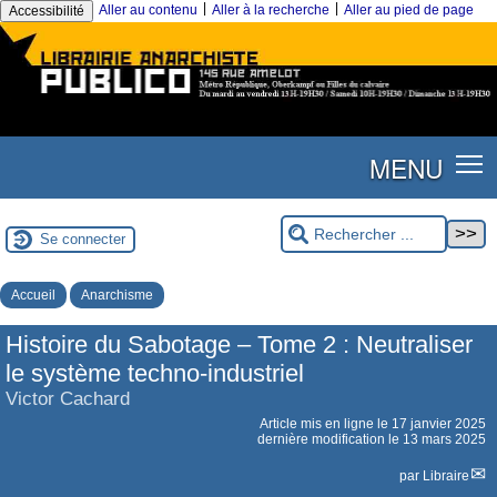
|
|
Aller au contenu
Aller à la recherche
Aller au pied de page
Accessibilité
MENU
Se connecter
Accueil
Anarchisme
Histoire du Sabotage – Tome 2 : Neutraliser
le système techno-industriel
Victor Cachard
Article mis en ligne le
17 janvier 2025
dernière modification le 13 mars 2025
par
Libraire