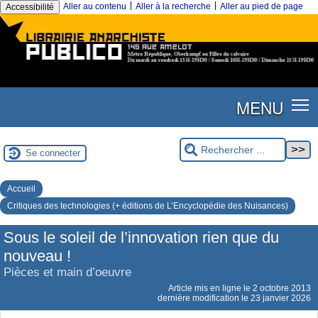
|
|
Aller au contenu
Aller à la recherche
Aller au pied de page
Accessibilité
MENU
Se connecter
Accueil
Critiques des technologies (+ éditions de L’Encyclopédie des Nuisances)
Sous le soleil de l’innovation rien que du
nouveau !
Pièces et main d’oeuvre
Article mis en ligne le
2 octobre 2013
dernière modification le 23 janvier 2026