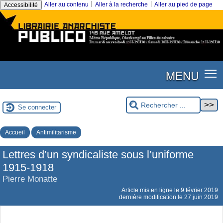
|
|
Aller au contenu
Aller à la recherche
Aller au pied de page
Accessibilité
MENU
Se connecter
Accueil
Antimilitarisme
Lettres d’un syndicaliste sous l’uniforme
1915-1918
Pierre Monatte
Article mis en ligne le
9 février 2019
dernière modification le 27 juin 2019