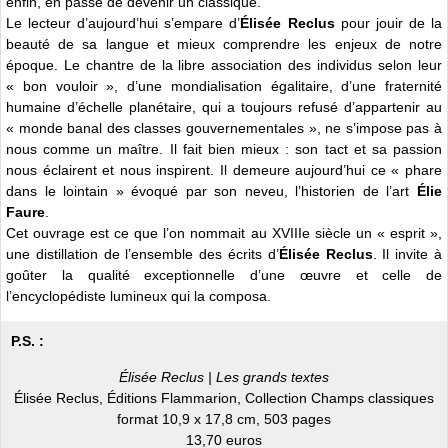
enfin, en passe de devenir un classique.
Le lecteur d’aujourd’hui s’empare d’
Élisée Reclus
pour jouir de la
beauté de sa langue et mieux comprendre les enjeux de notre
époque. Le chantre de la libre association des individus selon leur
« bon vouloir », d’une mondialisation égalitaire, d’une fraternité
humaine d’échelle planétaire, qui a toujours refusé d’appartenir au
« monde banal des classes gouvernementales », ne s’impose pas à
nous comme un maître. Il fait bien mieux : son tact et sa passion
nous éclairent et nous inspirent. Il demeure aujourd’hui ce « phare
dans le lointain » évoqué par son neveu, l’historien de l’art
Élie
Faure
.
Cet ouvrage est ce que l’on nommait au XVIIIe siècle un « esprit »,
une distillation de l’ensemble des écrits d’
Élisée Reclus
. Il invite à
goûter la qualité exceptionnelle d’une œuvre et celle de
l’encyclopédiste lumineux qui la composa.
P.S. :
Élisée Reclus | Les grands textes
Élisée Reclus, Éditions Flammarion, Collection Champs classiques
format 10,9 x 17,8 cm, 503 pages
13,70 euros