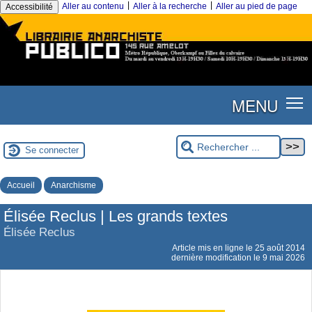
|
|
Aller au contenu
Aller à la recherche
Aller au pied de page
Accessibilité
MENU
Se connecter
Accueil
Anarchisme
Élisée Reclus | Les grands textes
Élisée Reclus
Article mis en ligne le
25 août 2014
dernière modification le 9 mai 2026