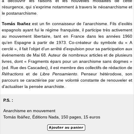
à découvrir les raisons et les nouvelles modalités de cette
résurgence, qui s’exprime notamment à travers le néoanarchisme et
le postanarchisme.
Tomás Ibañez
est un fin connaisseur de l’anarchisme. Fils d’exilés
espagnols ayant fui le régime franquiste, il participe très activement
au mouvement libertaire, tant en France dans les années 1960
qu’en Espagne à partir de 1973. Co-créateur du symbole du « A
cerclé », il fait l’objet d’un arrêté d’expulsion pour sa participation aux
événements de Mai 68. Auteur de nombreux articles et de plusieurs
livres, dont « Fragments épars pour un anarchisme sans dogmes »
(ed. Rue des Cascades), il est membre des collectifs de rédaction de
Réfractions
et de
Libre Pensamiento
. Penseur hétérodoxe, son
parcours se caractérise par une volonté constante de renouveler et
d’actualiser la pensée anarchiste.
P.S. :
Anarchisme en mouvement
Tomás Ibáñez, Éditions Nada, 150 pages, 15 euros