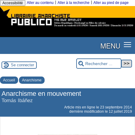
|
|
Aller au contenu
Aller à la recherche
Aller au pied de page
Accessibilité
MENU
Se connecter
Accueil
Anarchisme
Anarchisme en mouvement
Tomás Ibáñez
Article mis en ligne le
23 septembre 2014
dernière modification le 12 juillet 2019