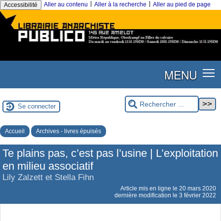
|
|
Aller au contenu
Aller à la recherche
Aller au pied de page
Accessibilité
MENU
Se connecter
Accueil
Archives - livres épuisés
Te plains pas, c’est pas l’usine | L’exploitation
en milieu associatif
Lily Zalzett et Stella Fihn
Article mis en ligne le
20 mars 2020
dernière modification le 3 février 2022