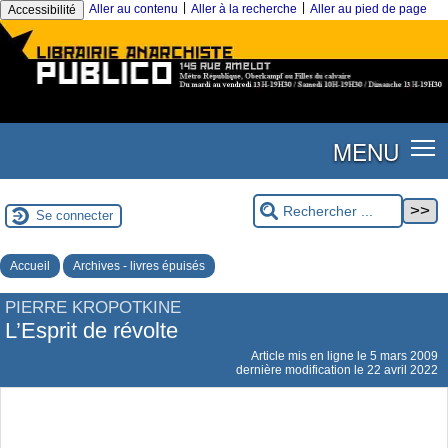
|
|
Aller au contenu
Aller à la recherche
Aller au pied de page
Accessibilité
MENU
Se connecter
Accueil
Archives - livres épuisés
PIERRE KROPOTKINE
L’Esprit de révolte
Article mis en ligne le
5 mars 2009
dernière modification le 22 avril 2022