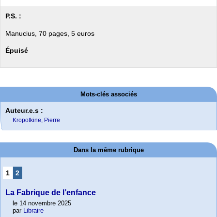
P.S. :
Manucius, 70 pages, 5 euros
Épuisé
Mots-clés associés
Auteur.e.s :
Kropotkine, Pierre
Dans la même rubrique
1
2
La Fabrique de l’enfance
le 14 novembre 2025
par
Libraire