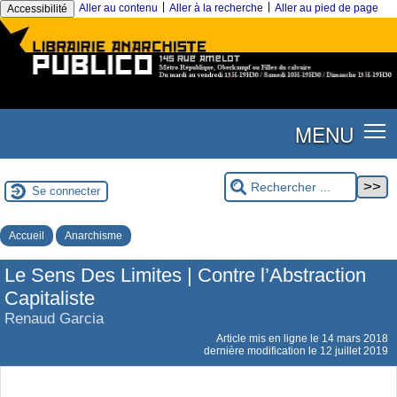
|
|
Aller au contenu
Aller à la recherche
Aller au pied de page
Accessibilité
MENU
Se connecter
Accueil
Anarchisme
Le Sens Des Limites | Contre l’Abstraction
Capitaliste
Renaud Garcia
Article mis en ligne le
14 mars 2018
dernière modification le 12 juillet 2019