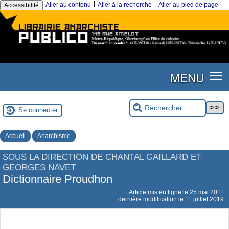
|
|
Aller au contenu
Aller à la recherche
Aller au pied de page
Accessibilité
MENU
Se connecter
Accueil
Anarchisme
SOUS LA DIRECTION DE CHANTAL GAILLARD ET
GEORGES NAVET
Dictionnaire Proudhon
Article mis en ligne le
25 mai 2011
dernière modification le 11 juillet 2019