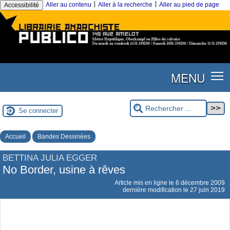
|
|
Aller au contenu
Aller à la recherche
Aller au pied de page
Accessibilité
MENU
Se connecter
Accueil
Bandes Dessinées
BETTINA JULIA EGGER
No Border, usine à rêves
Article mis en ligne le
6 décembre 2009
dernière modification le 27 juin 2019