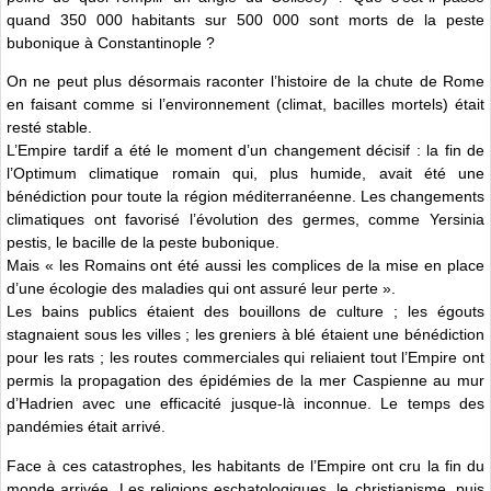
quand 350 000 habitants sur 500 000 sont morts de la peste
bubonique à Constantinople ?
On ne peut plus désormais raconter l’histoire de la chute de Rome
en faisant comme si l’environnement (climat, bacilles mortels) était
resté stable.
L’Empire tardif a été le moment d’un changement décisif : la fin de
l’Optimum climatique romain qui, plus humide, avait été une
bénédiction pour toute la région méditerranéenne. Les changements
climatiques ont favorisé l’évolution des germes, comme Yersinia
pestis, le bacille de la peste bubonique.
Mais « les Romains ont été aussi les complices de la mise en place
d’une écologie des maladies qui ont assuré leur perte ».
Les bains publics étaient des bouillons de culture ; les égouts
stagnaient sous les villes ; les greniers à blé étaient une bénédiction
pour les rats ; les routes commerciales qui reliaient tout l’Empire ont
permis la propagation des épidémies de la mer Caspienne au mur
d’Hadrien avec une efficacité jusque-là inconnue. Le temps des
pandémies était arrivé.
Face à ces catastrophes, les habitants de l’Empire ont cru la fin du
monde arrivée. Les religions eschatologiques, le christianisme, puis