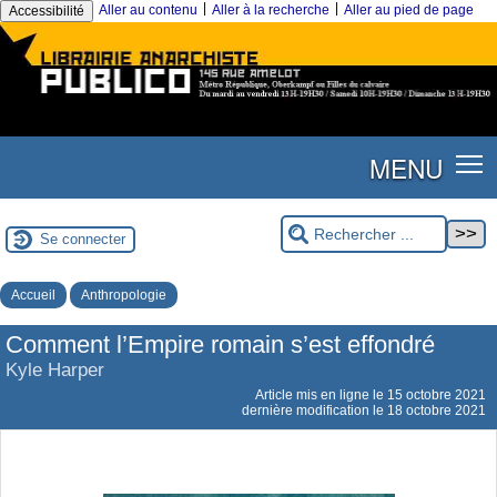
|
|
Aller au contenu
Aller à la recherche
Aller au pied de page
Accessibilité
MENU
Se connecter
Accueil
Anthropologie
Comment l’Empire romain s’est effondré
Kyle Harper
Article mis en ligne le
15 octobre 2021
dernière modification le 18 octobre 2021