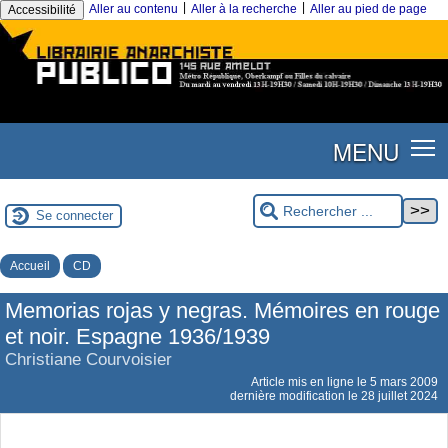
|
|
Aller au contenu
Aller à la recherche
Aller au pied de page
Accessibilité
MENU
Se connecter
Accueil
CD
Memorias rojas y negras. Mémoires en rouge
et noir. Espagne 1936/1939
Christiane Courvoisier
Article mis en ligne le
5 mars 2009
dernière modification le 28 juillet 2024