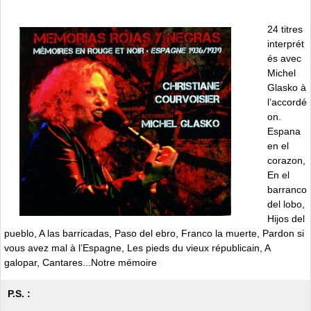
24 titres
interprét
és avec
Michel
Glasko à
l’accordé
on.
Espana
en el
corazon,
En el
barranco
del lobo,
Hijos del
pueblo, A las barricadas, Paso del ebro, Franco la muerte, Pardon si
vous avez mal à l’Espagne, Les pieds du vieux républicain, A
galopar, Cantares...Notre mémoire
P.S. :