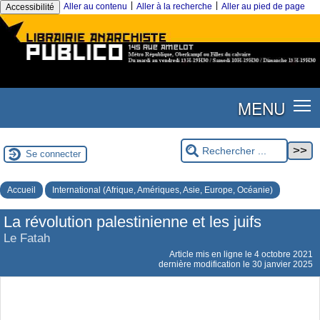
|
|
Aller au contenu
Aller à la recherche
Aller au pied de page
Accessibilité
MENU
Se connecter
Accueil
International (Afrique, Amériques, Asie, Europe, Océanie)
La révolution palestinienne et les juifs
Le Fatah
Article mis en ligne le
4 octobre 2021
dernière modification le 30 janvier 2025