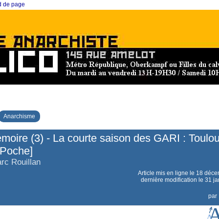
ed de page
Anarchisme
oire (3) - La courte saison des GARI : Toulo
[Poche]
rc Rouillan
Article mis en ligne le
18 déce
dernière modification le 31 j
par