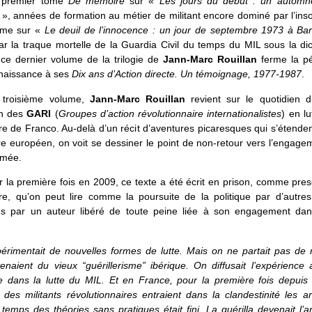
e premier tome
De mémoire
sur «
Les jours du début : un automn
», années de formation au métier de militant encore dominé par l’ins
ème sur «
Le deuil de l’innocence : un jour de septembre 1973 à Ba
r la traque mortelle de la Guardia Civil du temps du MIL sous la di
 ce dernier volume de la trilogie de
Jann-Marc Rouillan
ferme la pe
naissance à ses
Dix ans d’Action directe. Un témoignage, 1977-1987
.
troisième volume,
Jann-Marc Rouillan
revient sur le quotidien 
in des
GARI
(
Groupes d’action révolutionnaire internationalistes
) en lu
ure de Franco. Au-delà d’un récit d’aventures picaresques qui s’étenden
oire européen, on voit se dessiner le point de non-retour vers l’engag
rmée.
 la première fois en 2009, ce texte a été écrit en prison, comme pre
e, qu’on peut lire comme la poursuite de la politique par d’autre
s par un auteur libéré de toute peine liée à son engagement dan
́rimentait de nouvelles formes de lutte. Mais on ne partait pas de 
enaient du vieux “guérillerisme” ibérique. On diffusait l’expérience 
e dans la lutte du MIL. Et en France, pour la première fois depuis 
e, des militants révolutionnaires entraient dans la clandestinité les a
temps des théories sans pratiques était fini. La guérilla devenait l’