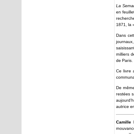
La Semai
en feuill
recherch
1871, la 
Dans cett
journaux
saisissan
milliers 
de Paris.
Ce livre 
communa
De même q
restées s
aujourd’
autrice 
Camille 
mouvance