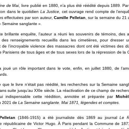
ne de Mai
, livre publié en 1880, n’a plus été réédité depuis 1889. Pa
eton dans le quotidien
La Justice
, cet ouvrage rend compte de l’enquê
es effectuées par son auteur,
Camille Pelletan
, sur la semaine du 21
« Semaine sanglante ».
e brillante enquête, l’auteur a réuni les souvenirs de témoins, des a
, des renseignements recueillis dans les cimetières, pour dresser u
t de l’incroyable violence des massacres dont ont été victimes des d
de Parisiens de tous âges et de tous sexes lors de la répression de 
a joué un rôle important dans le vote, enfin, en juillet 1880, de l’am
rds.
ue le livre n’était pas réédité, les recherches sur la Semaine sang
ans suite jusqu’au XXIe siècle. La réactivation de ce champ de reche
hui indispensable cette réédition, annotée et préparée par
Michè
en 2021 de
La Semaine sanglante. Mai 1871, légendes et comptes
.
Pelletan
(1846-1915) a été journaliste dès 1869 au journal
Le R
 républicaine de Victor Hugo. À Paris pendant la Commune de 1871,