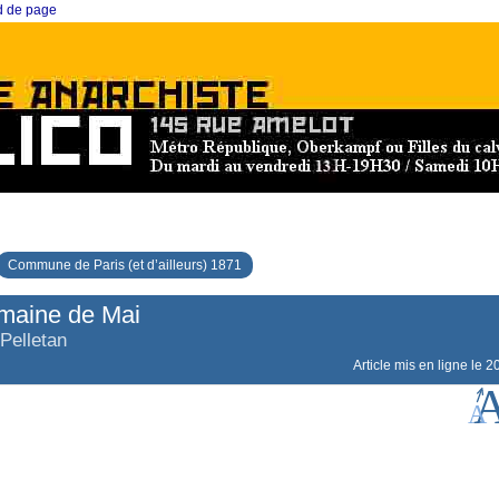
ed de page
Commune de Paris (et d’ailleurs) 1871
maine de Mai
Pelletan
Article mis en ligne le
20