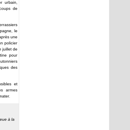
r urbain,
 coups de
errassiers
pagne, le
 après une
n policier
juillet de
tine pour
outonniers
iques des
sibles et
des armes
mater.
eue à la