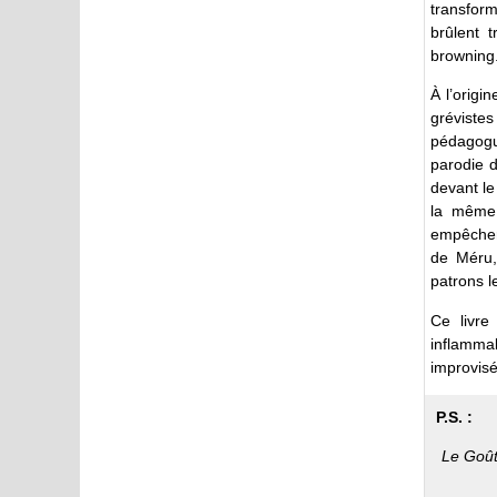
transfor
brûlent 
browning
À l’origi
gréviste
pédagogu
parodie d
devant le
la même 
empêcher
de Méru,
patrons l
Ce livre
inflamma
improvis
P.S. :
Le Goût