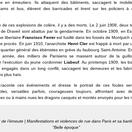
me en émeutiers. Ils attaquent des bâtiments, saccagent le mobilie
trams et bus, élèvent des barricades et tirent sur les policiers à
.
ne de ces explosions de colère, il y a des morts. Le 2 juin 1908, deux t
s de Draveil sont abattus par la gendarmerie. En octobre 1909, en Es
e libertaire
Francisco Ferrer
est fusillé dans les fossés de Montjuich
e procès. En juin 1910, l’anarchiste
Henri Cler
est frappé à mort par u
 quartier général des ébénistes en grève du faubourg Saint-Antoine. En 
année, des milliers de Parisiens se massent autour de la guillo
 l’exécution du jeune cordonnier
Liabeuf
. Au printemps 1909, les b
 engagés dans un long conflit, saccagent les demeures et les fabr
es plus haïs.
 raconte ces événements et dresse le portrait de ces foules sen
bles, versatiles parfois, courageuses toujours, affrontant avec 
ées ou à mains nues les dragons casqués et montés envoyés pour les 
 de l’émeute | Manifestations et violences de rue dans Paris et sa banli
"Belle époque"