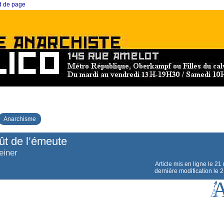
ed de page
Anarchisme
ût de l’émeute
einer
Article mis en ligne le
21 
dernière modification le 2