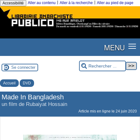
|
|
Aller au contenu
Aller à la recherche
Aller au pied de page
Accessibilité
MENU
Se connecter
Accueil
DVD
Made In Bangladesh
un film de Rubaiyat Hossain
Article mis en ligne le
24 juin 2020