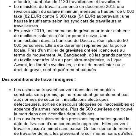
effondré, tuant plus de 1130 travailleuses et travailleurs.
Le ministère du travail a annoncé en décembre 2018 une
revalorisation du salaire minimum mensuel à hauteur de 8 000
taka (82 EUR) contre 5 300 taka (54 EUR) auparavant : une
hausse insuffisante selon les syndicats de travailleurs et
travailleuses.
En janvier 2019, une semaine de grève pour tenter d’obtenir
de meilleurs salaires a été largement suivie. Une
manifestation dans la banlieue de Dacca a réuni plus de 50
000 personnes. Elle a été durement réprimée par la police
locale. Près d’un millier de grévistes ont été licencié.es au
terme du mouvement. Au Bangladesh, où les grands patrons
du textile sont très liés au parti ultra-majoritaire, la Ligue
Awami, les libertés syndicales, le droit de manifester ou le
droit de grève, sont régulièrement bafoués.
Des conditions de travail indignes :
Les usines se trouvent souvent dans des immeubles
construits sans permis, qui ne répondent généralement pas
aux normes de sécurité : installations électriques
défectueuses, sorties de secours bloquées ou inaccessibles et
absence d’alarmes incendie. Plus de 500 ouvrières ont trouvé
la mort dans des incendies depuis dix ans.
Les ouvrières subissent des pressions importantes quand la
date de livraison d’une commande approche. Elles peuvent
travailler jusqu’à minuit sans pause. On leur demande même
de travailler de nuit, les prévenant le soir même, sans qu’elles