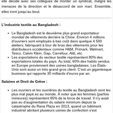
elle décide avec ses collègues de monter un syndicat, malgré les
menaces de la direction et le désaccord de son mari. Ensemble,
elles iront jusqu’au bout.
L’industrie textile au Bangladesh :
Le Bangladesh est le deuxième plus grand exportateur
mondial de vêtements derrière la Chine. Environ 4 millions
d’ouvriers sont employés à bas coût dans quelque 4 500
ateliers, fabriquant à tour de bras des vêtements pour les
distributeurs occidentaux comme H&M, Primark, Walmart,
Tesco, Calvin Klein, Gap, Carrefour, Aldi, etc.
Les exportations du secteur textile représentent 80% des
exportations totales du pays. Au total, 60% des habits vendus
en Europe proviennent des usines bangladaises. Les États-
Unis sont aussi un très grand gros client. C’est un gigantesque
business qui rapporte 30 milliards d’euros par an.
Salaires et Droit de Grève :
Les ouvriers et les ouvrières du textile au Bangladesh sont les
plus mal payé.es au monde. À noter que les femmes (parfois
mineures) représentent 85% de la force de travail. Il n’y avait
pas eu d’augmentation du salaire minimum depuis la
catastrophe du Rana Plaza en 2013, quand un bâtiment
industriel abritant plusieurs usines de confection s’est