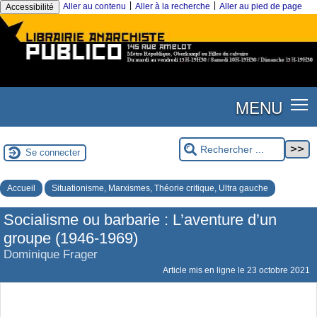
|
|
Aller au contenu
Aller à la recherche
Aller au pied de page
Accessibilité
MENU
Se connecter
Accueil
Situationisme, Marxismes, Théorie critique, Ultra gauche
Socialisme ou barbarie : L’aventure d’un
groupe (1946-1969)
Dominique Frager
Article mis en ligne le
23 octobre 2021