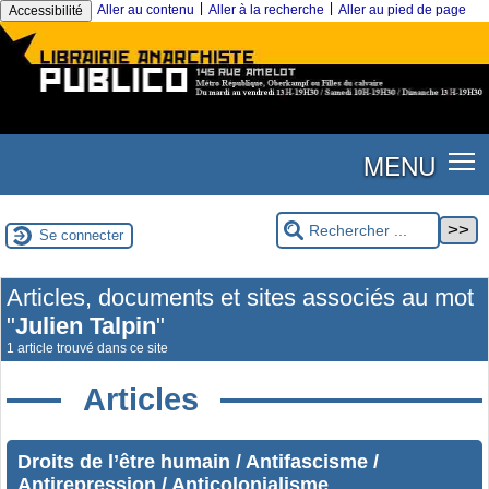
|
|
Aller au contenu
Aller à la recherche
Aller au pied de page
Accessibilité
MENU
Se connecter
Articles, documents et sites associés au mot
"
Julien Talpin
"
1 article trouvé dans ce site
Articles
Droits de l’être humain / Antifascisme /
Antirepression / Anticolonialisme